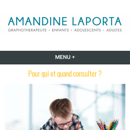
Accéder
au
contenu
Amandine Laporta
graphothérapeute – Rééducatrice de l'écriture
MENU
+
DÉPLIÉ
RÉDUIT
Pour qui et quand consulter ?